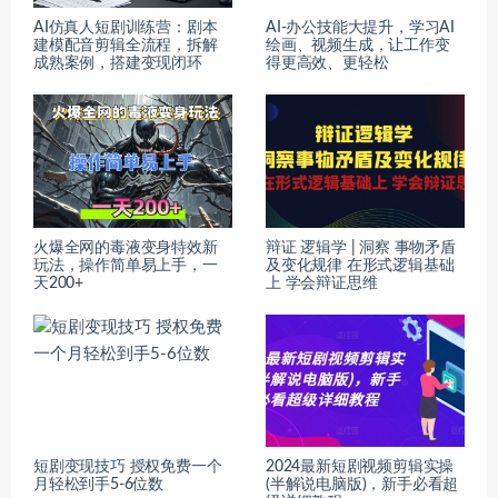
AI仿真人短剧训练营：剧本
AI-办公技能大提升，学习AI
建模配音剪辑全流程，拆解
绘画、视频生成，让工作变
成熟案例，搭建变现闭环
得更高效、更轻松
火爆全网的毒液变身特效新
辩证 逻辑学 | 洞察 事物矛盾
玩法，操作简单易上手，一
及变化规律 在形式逻辑基础
天200+
上 学会辩证思维
短剧变现技巧 授权免费一个
2024最新短剧视频剪辑实操
月轻松到手5-6位数
(半解说电脑版)，新手必看超