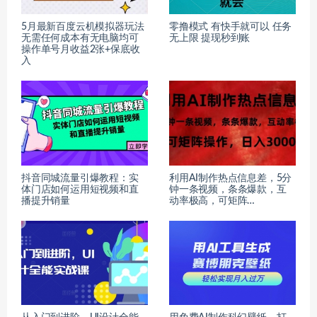
5月最新百度云机模拟器玩法
零撸模式 有快手就可以 任务
无需任何成本有无电脑均可
无上限 提现秒到账
操作单号月收益2张+保底收
入
抖音同城流量引爆教程：实
利用AI制作热点信息差，5分
体门店如何运用短视频和直
钟一条视频，条条爆款，互
播提升销量
动率极高，可矩阵…