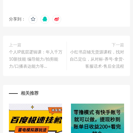
分享到：
上一篇
下一篇
个人IP底层逻辑课：年入千万
小红书店铺无货源课程，找对
10新技能 编导能力/拍剪能
自己定位，从对标-养号-拿货-
力/口播表达能力等…
客服话术-售后全流程
相关推荐