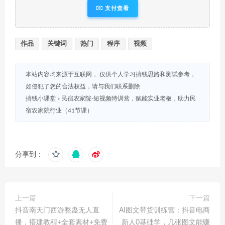
支付查看
作品
关键词
热门
程序
视频
本站内容均来源于互联网， 仅供个人学习搞钱思路和测试参考，
如侵犯了您的合法权益，请与我们联系删除
搞钱小课堂
»
民宿农家院-短视频特训营，赋能实业老板，助力民
宿农家院行业（41节课）
分享到：
上一篇
下一篇
抖音南天门西游整蛊无人直
AI图文带货训练营：抖音电商
播，搭建教程+全套素材+免费
新人0基础学，几张图文能赚