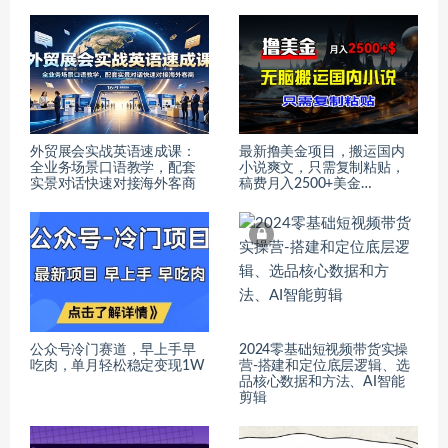
外贸展会实战英语速成课：
最新撸美金项目，搬运国内
全业务场景口语教学，配套
小说爽文，只需复制粘贴，
实景对话快速对接海外客商
稿费月入2500+美金…
公众号冷门赛道，早上手早
2024零基础短视频带货实操
吃肉，单月轻松稳定变现1W
营-搭建和定位底层逻辑、选
品核心数据和方法、AI智能
剪辑