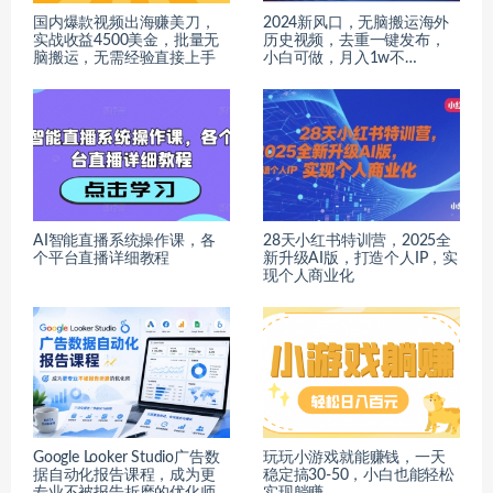
国内爆款视频出海赚美刀，
2024新风口，无脑搬运海外
实战收益4500美金，批量无
历史视频，去重一键发布，
脑搬运，无需经验直接上手
小白可做，月入1w不…
AI智能直播系统操作课，各
28天小红书特训营，2025全
个平台直播详细教程
新升级AI版，打造个人IP，实
现个人商业化
Google Looker Studio广告数
玩玩小游戏就能赚钱，一天
据自动化报告课程，成为更
稳定搞30-50，小白也能轻松
专业不被报告折磨的优化师
实现躺赚