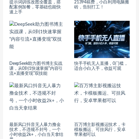
提示词训练改图全覆盖，搭
21394稿费，小白利用电脑搬
配案例加餐，零基础也能快
砖，告别打工！
速上手
DeepSeek助力图书博主实战
快手手机无人直播，0门槛，
课，从0到1快速掌握“内容引
适合小白入手，收益可观
流+直播变现”双技能
最新风口抖音无人暴力撸金
百万博主影视搬运技术，卡
技术，不违规不封号，一个
模板搬运、可挂风行，安卓
小时收益2k+，小白当天拿结
苹果都可以