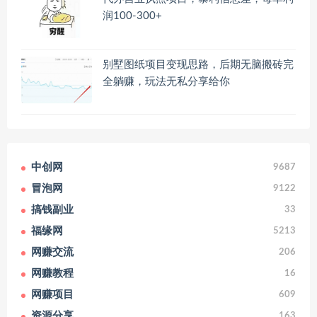
润100-300+
别墅图纸项目变现思路，后期无脑搬砖完
全躺赚，玩法无私分享给你
中创网
9687
冒泡网
9122
搞钱副业
33
福缘网
5213
网赚交流
206
网赚教程
16
网赚项目
609
资源分享
163