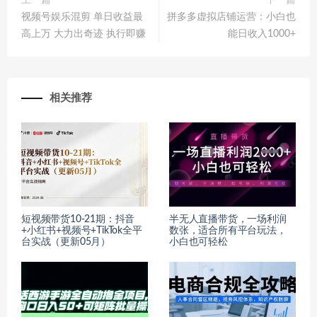
上一篇
下一篇
视频号娱乐混剪 单日收益最
拼多多虚拟店铺运营：小白也
高上万 大力出奇迹 执行即赚
能日收入1000+
相关推荐
短视频带货10-21期：抖音
半无人直播带货，一场利润
+小红书+视频号+TikTok全平
数张，适合所有平台玩法，
台实战（更新05月）
小白也可轻松