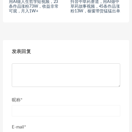
用AI做人生哲学短视频，23
抖音中草药赛道，用AI做中
条作品涨粉73W，收益非常
草药故事视频，45条作品涨
可观，月入1W+
粉13W，橱窗带货猛猛出单
发表回复
昵称*
E-mail*