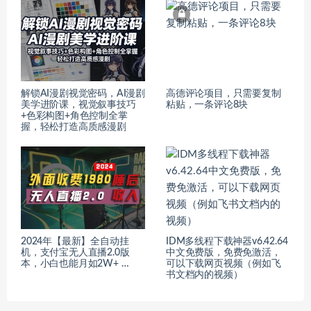
解锁AI漫剧视觉密码，AI漫剧
高德评论项目，只需要复制
美学进阶课，视觉叙事技巧
粘贴，一条评论8块
+色彩构图+角色控制全掌
握，轻松打造高质感漫剧
2024年【最新】全自动挂
IDM多线程下载神器v6.42.64
机，支付宝无人直播2.0版
中文免费版，免费免激活，
本，小白也能月如2W+ …
可以下载网页视频（例如飞
书文档内的视频）