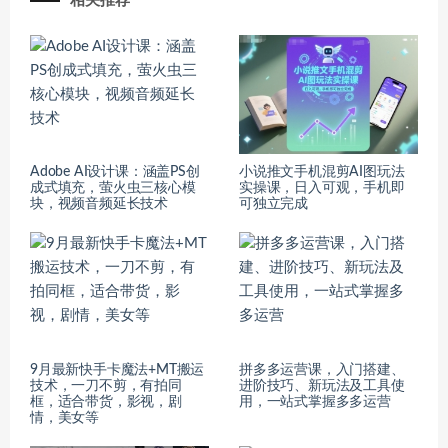
相关推荐
Adobe AI设计课：涵盖PS创
小说推文手机混剪AI图玩法
成式填充，萤火虫三核心模
实操课，日入可观，手机即
块，视频音频延长技术
可独立完成
9月最新快手卡魔法+MT搬运
拼多多运营课，入门搭建、
技术，一刀不剪，有拍同
进阶技巧、新玩法及工具使
框，适合带货，影视，剧
用，一站式掌握多多运营
情，美女等