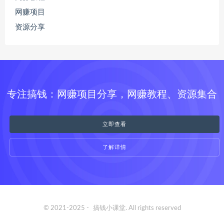
网赚项目
资源分享
专注搞钱：网赚项目分享，网赚教程、资源集合
立即查看
了解详情
© 2021-2025 -
搞钱小课堂
. All rights reserved