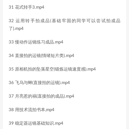
31 花式转手3.mp4
32 运用转手拍成品(基础牢固的同学可以尝试拍成品
了).mp4
33 慢动作运镜练习成品.mp4
34 直接拍的运镜(情绪短片类).mp4
35 原相机拍的坠落星空(锻炼运镜速度感).mp4
36 飞乌与蝉(直接拍的运镜).mp4
37 月亮惹的祸(直接拍的成品).mp4
38 用技术流拍书本,mp4
39 稳定器运镜基础知识.mp4