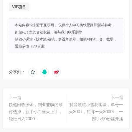
VIP项目
本站内容均来源于互联网， 仅供个人学习搞钱思路和测试参考，
如侵犯了您的合法权益，请与我们联系删除
搞钱小课堂
»
技术流-运镜，多视角演示，拍摄+剪辑二合一教学，
通俗易懂（70节课）
分享到：
上一篇
下一篇
快递回收掘金，副业兼职的最
抖音硬核小雪花卖课，单号一
好选择，新手小白当天上手，
天300+，矩阵一天3000+，一
轻松日入2000+
部手机0粉丝开播