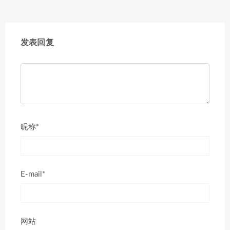
发表回复
昵称*
E-mail*
网站