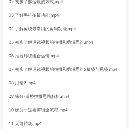
02 初步了解运镜的方式,mp4
03 了解手机拍摄功能.mp4
04 了解剪映最常用的剪辑功能,mp4
05 初步了解运镜视频的拍摄和剪辑思维,mp4
06 推拉环绕组合运镜.mp4
07 初步了解运镜视频的拍摄和剪辑思维2摇镜与甩镜,mp4
08 甩镜2.mp4
09 缘分-道桥拍摄思路解析.mp4
10 缘分一道桥剪辑全流程.mp4
11 无缝转场.mp4