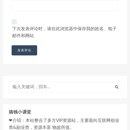
下次发表评论时，请在此浏览器中保存我的姓名、电子
邮件和网站
搞钱小课堂
❤介绍：本站整合了多方VIP资源站，主要面向互联网创业
类&副业类，资源丰富 物超所值。