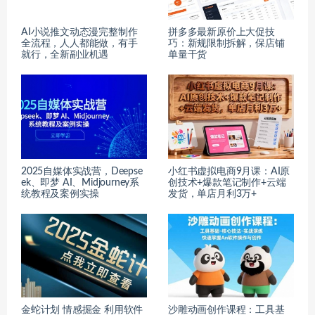
AI小说推文动态漫完整制作
拼多多最新原价上大促技
全流程，人人都能做，有手
巧：新规限制拆解，保店铺
就行，全新副业机遇
单量干货
2025自媒体实战营，Deepse
小红书虚拟电商9月课：AI原
ek、即梦 AI、Midjourney系
创技术+爆款笔记制作+云端
统教程及案例实操
发货，单店月利3万+
金蛇计划 情感掘金 利用软件
沙雕动画创作课程：工具基