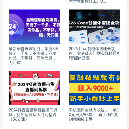
大学生给你打工、0…
最新语聊自刷项目，亲测3天
2026 Coze智能体搭建全攻
搞了一千多，不剪辑，不发
略：零基础入门到实战精通A
作品，不带货，简单无脑，
I智能体开发
无门槛
2024抖音直播带货直播间拆
手机发评论就有收益，一单1
解：抖店运营从入门到精通
0元日入9000+，新手小白复
（56节课）
制粘贴秒上手