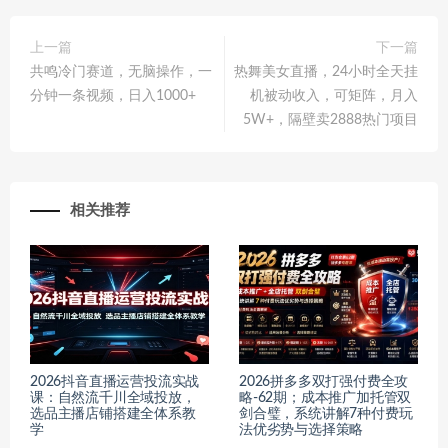
上一篇
下一篇
共鸣冷门赛道，无脑操作，一
热舞美女直播，24小时全天挂
分钟一条视频，日入1000+
机被动收入，可矩阵，月入
5W+，隔壁卖2888热门项目
相关推荐
2026抖音直播运营投流实战
2026拼多多双打强付费全攻
课：自然流千川全域投放，
略-62期；成本推广加托管双
选品主播店铺搭建全体系教
剑合璧，系统讲解7种付费玩
学
法优劣势与选择策略