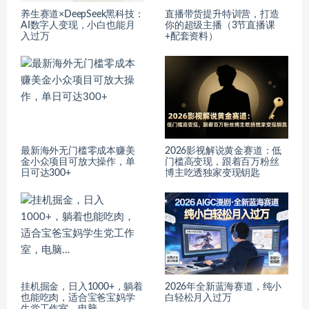
养生赛道×DeepSeek黑科技：
直播带货提升特训营，打造
AI数字人变现，小白也能月
你的超级主播（3节直播课
入过万
+配套资料）
最新海外无门槛零成本赚美
2026影视解说黄金赛道：低
金小众项目可放大操作，单
门槛高变现，跟着百万粉丝
日可达300+
博主吃透独家变现钥匙
挂机掘金，日入1000+，躺着
2026年全新蓝海赛道，纯小
也能吃肉，适合宝爸宝妈学
白轻松月入过万
生党工作室，电脑…