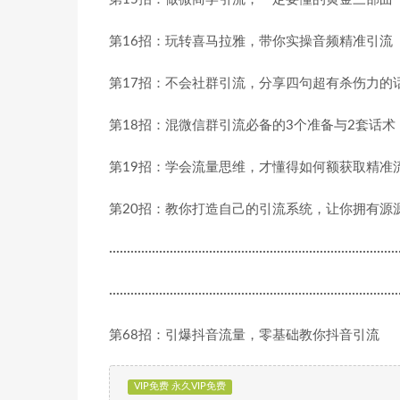
第16招：玩转喜马拉雅，带你实操音频精准引流
第17招：不会社群引流，分享四句超有杀伤力的
第18招：混微信群引流必备的3个准备与2套话术
第19招：学会流量思维，才懂得如何额获取精准
第20招：教你打造自己的引流系统，让你拥有源
·················································································
·················································································
第68招：引爆抖音流量，零基础教你抖音引流
VIP免费 永久VIP免费