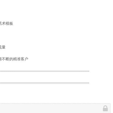
话术模板
流量
源不断的精准客户
·························································································
·························································································