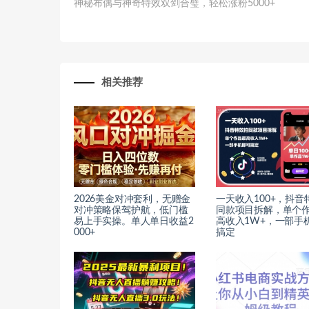
神秘布偶与神奇特效双剑合璧，轻松涨粉5000+
相关推荐
2026美金对冲套利，无赠金
一天收入100+，抖音
对冲策略保驾护航，低门槛
同款项目拆解，单个
易上手实操。单人单日收益2
高收入1W+，一部手
000+
搞定