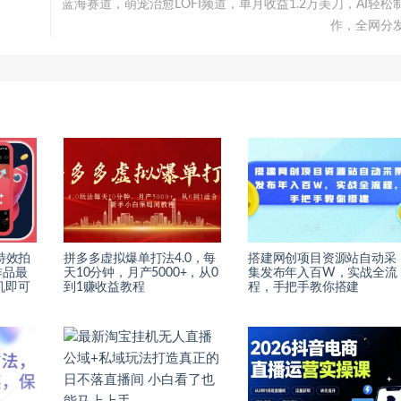
蓝海赛道，萌宠治愈LOFI频道，单月收益1.2万美刀，AI轻松
作，全网分
特效拍
拼多多虚拟爆单打法4.0，每
搭建网创项目资源站自动采
作品最
天10分钟，月产5000+，从0
集发布年入百W，实战全流
机即可
到1赚收益教程
程，手把手教你搭建