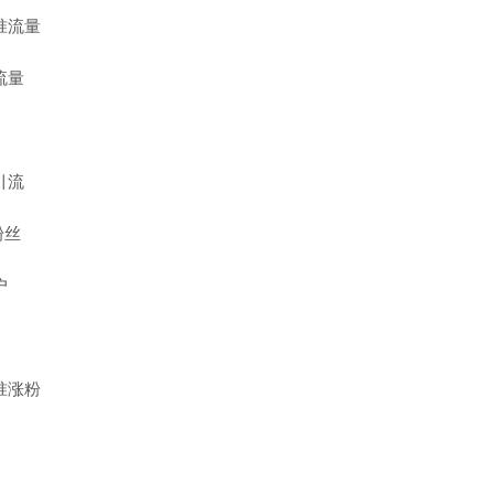
准流量
流量
引流
粉丝
户
准涨粉