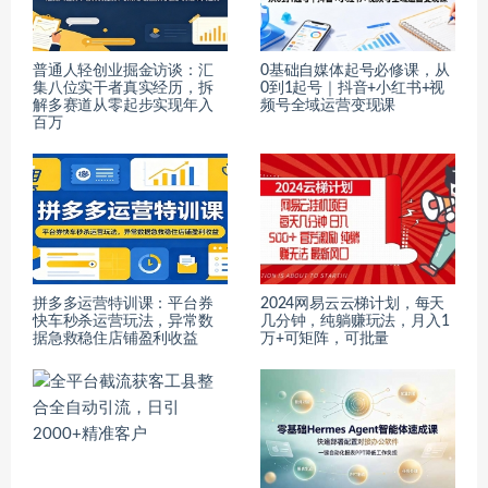
普通人轻创业掘金访谈：汇
0基础自媒体起号必修课，从
集八位实干者真实经历，拆
0到1起号｜抖音+小红书+视
解多赛道从零起步实现年入
频号全域运营变现课
百万
拼多多运营特训课：平台券
2024网易云云梯计划，每天
快车秒杀运营玩法，异常数
几分钟，纯躺赚玩法，月入1
据急救稳住店铺盈利收益
万+可矩阵，可批量