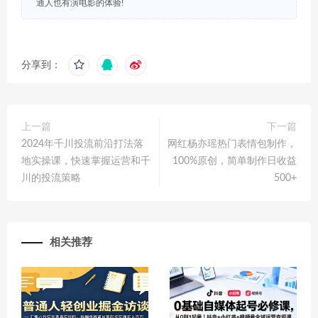
通人也有演电影的体验!
分享到：
上一篇
下一篇
2024年千川投流前沿打法落
网红杨亦瑶热门表情包制作，
地实操课，快速掌握运营和千
100%原创，简单制作日收益
川的投流策略
500+
相关推荐