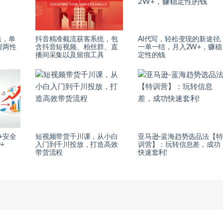
法，单
抖音精准截流获客系统，包
AI代写，轻松变现的新途径,
捏两性
含抖音短视频、粉丝群、直
一单一结，月入2W+，赚稳
播间采集以及留痕工具
定性的钱
+安全
短视频带货千川课，从小白
亚马逊-蓝海趋势选品法【特
+
入门到千川投放，打造高效
训营】：玩转信息差，成功
带货流程
快速套利!