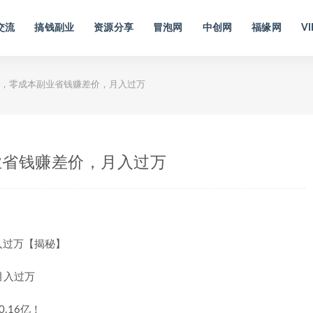
交流
搞钱副业
资源分享
冒泡网
中创网
福缘网
VI
，零成本副业省钱赚差价，月入过万
业省钱赚差价，月入过万
入过万【揭秘】
.16亿！