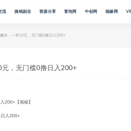
交流
搞钱副业
资源分享
冒泡网
中创网
福缘网
VI
米，一单10元，无门槛0撸日入200+
元，无门槛0撸日入200+
入200+【揭秘】