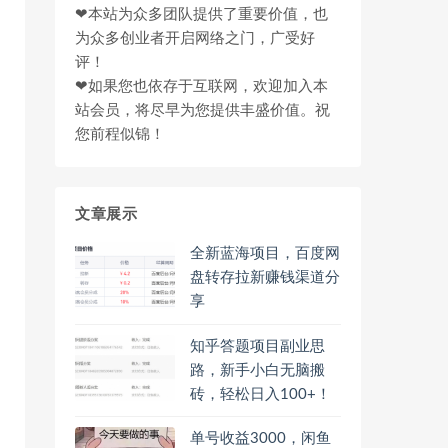
❤本站为众多团队提供了重要价值，也
为众多创业者开启网络之门，广受好
评！
❤如果您也依存于互联网，欢迎加入本
站会员，将尽早为您提供丰盛价值。祝
您前程似锦！
文章展示
全新蓝海项目，百度网
盘转存拉新赚钱渠道分
享
知乎答题项目副业思
路，新手小白无脑搬
砖，轻松日入100+！
单号收益3000，闲鱼