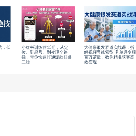
营，低
小红书训练营15期，从定
大健康银发赛道实战课：拆
位、到起号、到变现全路
解视频号线索型 IP 单月变
径，带你快速打通爆款任督
百万逻辑，教你精准获客高
二脉
效变现