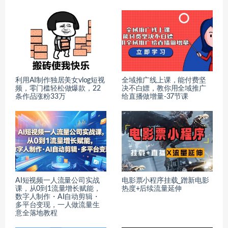
利用AI制作独居美女vlog短视
全域推广线上课，能付费坚
频，零门槛轻松做爆款，22
决不白嫖，教你用全域推广
条作品涨粉33万
给直播做增量-37节课
AI短视频一人流量公司实战
电影票小程序挂载_蹭新电影
课，从0到1流量增长赋能，
热度+后续流量延伸
数字人制作・AI自动剪辑・
多平台变现，一人做流量生
意全落地教程