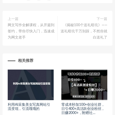
上一篇
下一篇
网文写作全解课程，从开篇到
《揭秘100个送礼暗坑》——
签约，带你尽快入门，迅速成
送礼暗坑千万别踩，不然你就
为网文老手
白送礼了
相关推荐
利用AI采集美女写真网站引
零成本秒加100+创业社群，
流变现，引流嘎嘎的
日引400+高活跃创业粉丝，
日赚2000+，附赠社…