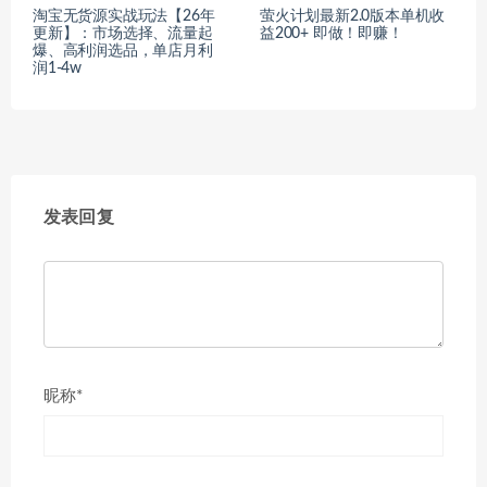
淘宝无货源实战玩法【26年
萤火计划最新2.0版本单机收
更新】：市场选择、流量起
益200+ 即做！即赚！
爆、高利润选品，单店月利
润1-4w
发表回复
昵称*