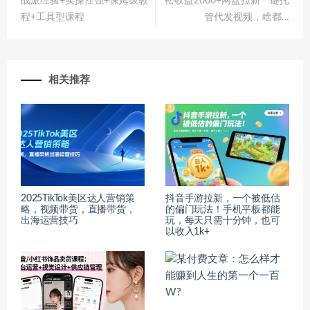
战派经验+实操性强+保姆级教
松收益2000+网盘拉新一键托
程+工具型课程
管代发视频，啥都…
相关推荐
2025TikTok美区达人营销策
抖音手游拉新，一个被低估
略，视频带货，直播带货，
的偏门玩法！手机平板都能
出海运营技巧
玩，每天只需十分钟，也可
以收入1k+