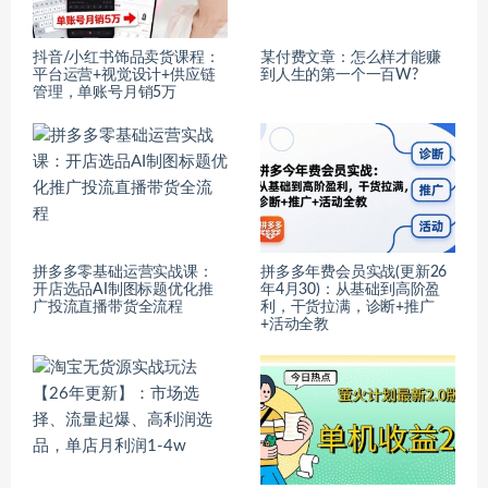
抖音/小红书饰品卖货课程：
​某付费文章：怎‮样么‬才能赚‮
平台运营+视觉设计+供应链
人到‬生的第‮个一‬一百W?
管理，单账号月销5万
拼多多零基础运营实战课：
拼多多年费会员实战(更新26
开店选品AI制图标题优化推
年4月30)：从基础到高阶盈
广投流直播带货全流程
利，干货拉满，诊断+推广
+活动全教