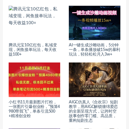
腾讯元宝10亿红包，私域变
AI一键生成沙雕动画，5分钟
现，闲鱼接单玩法，每天收
一条，单条播放破15w的暴利
益100+
玩法，轻轻松松月入3w+
小红书11月最新图片打粉，
AIGC仿真人《合欢宗》短剧
一张图片引爆创业粉，“预算4
教学，用AIGC解锁缠绵爱恋
980带我飞”，单条引流500
的全新呈现方式，让跨时空
+精准创业粉
故事创作零门槛、高品质，
重构短剧生态