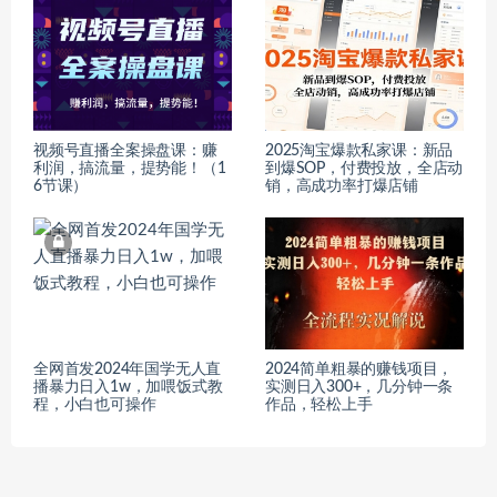
视频号直播全案操盘课：赚
2025淘宝爆款私家课：新品
利润，搞流量，提势能！（1
到爆SOP，付费投放，全店动
6节课）
销，高成功率打爆店铺
全网首发2024年国学无人直
2024简单粗暴的赚钱项目，
播暴力日入1w，加喂饭式教
实测日入300+，几分钟一条
程，小白也可操作
作品，轻松上手