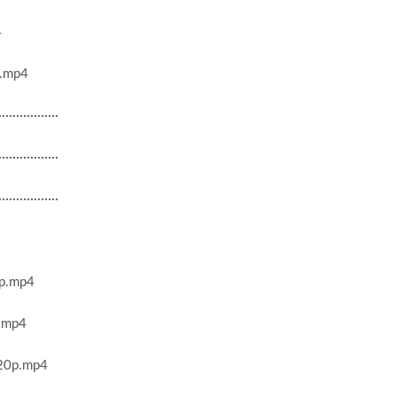
4
mp4
·················
·················
·················
.mp4
mp4
p.mp4