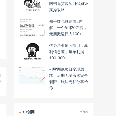
图书无货源项目保姆级
实操攻略
知乎红包答题项目拆
解，一个5到20左右，
无脑搬运日入100+
代办营业执照项目，暴
利信息差，每单利润
100-300+
别墅图纸项目变现思
篇
路，后期无脑搬砖完全
程
躺赚，玩法无私分享给
你
中创网
9709