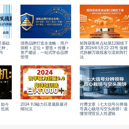
零基础
强势品牌打造全攻略：用户
矩阵获客终点站第12期线下
文种，
洞察 + 定位 + 塑造 + 传播 +
课 2026年5月22-23号 保姆
料
资产建设，一站式学会品牌
式拆解万级线索引流矩阵打
管理
法
：如今
2024 9.0磁力巨星最新最详
付费文章《七大信号分辨领
，也就
细玩法
导真心栽培与空头画饼》读
懂管理背后人性逻辑