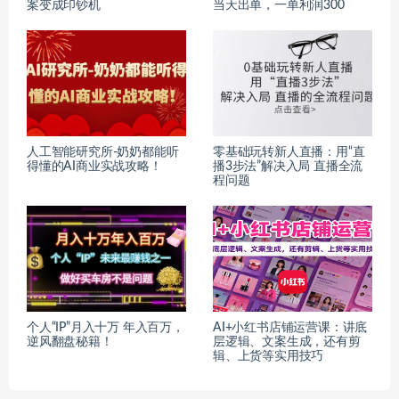
案变成印钞机
当天出单，一单利润300
人工智能研究所-奶奶都能听
零基础玩转新人直播：用“直
得懂的AI商业实战攻略！
播3步法”解决入局 直播全流
程问题
个人“IP”月入十万 年入百万，
AI+小红书店铺运营课：讲底
逆风翻盘秘籍！
层逻辑、文案生成，还有剪
辑、上货等实用技巧