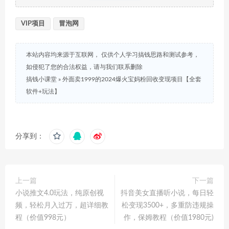
VIP项目
冒泡网
本站内容均来源于互联网， 仅供个人学习搞钱思路和测试参考，
如侵犯了您的合法权益，请与我们联系删除
搞钱小课堂
»
外面卖1999的2024爆火宝妈粉回收变现项目【全套
软件+玩法】
分享到：
上一篇
下一篇
小说推文4.0玩法，纯原创视
抖音美女直播听小说，每日轻
频，轻松月入过万，超详细教
松变现3500+，多重防违规操
程（价值998元）
作，保姆教程（价值1980元)