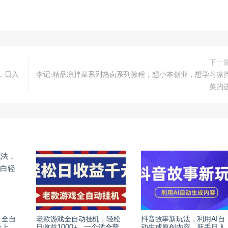
下一
，日入
李记·精品凉拌菜系列热卤系列教程，想小本创业，想学习凉
菜的
，全自
老款游戏全自动挂机，轻松
抖音故事新玩法，利用AI自
松上
日收益1000+，一个适合普
动生成原创内容，新手日入