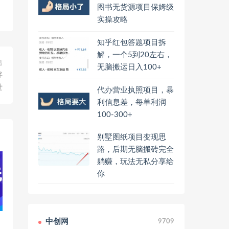
图书无货源项目保姆级
实操攻略
知乎红包答题项目拆
解，一个5到20左右，
篇
无脑搬运日入100+
拌
进
代办营业执照项目，暴
利信息差，每单利润
100-300+
别墅图纸项目变现思
路，后期无脑搬砖完全
躺赚，玩法无私分享给
你
中创网
9709