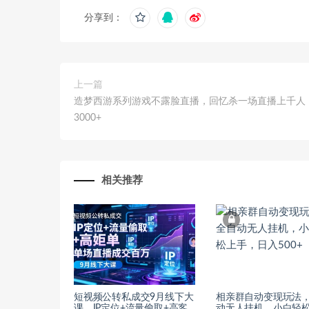
分享到：
上一篇
造梦西游系列游戏不露脸直播，回忆杀一场直播上千人
3000+
相关推荐
短视频公转私成交9月线下大
相亲群自动变现玩法
课，IP定位+流量偷取+高客
动无人挂机，小白轻