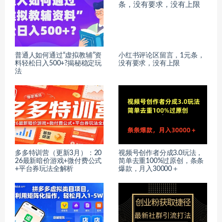
普通人如何通过“虚拟教辅”资
小红书评论区留言，1元条，
料轻松日入500+?揭秘稳定玩
没有要求，没有上限
法
多多特训营（更新3月）：20
视频号创作者分成3.0玩法，
26最新暗价游戏+微付费公式
简单去重100%过原创，条条
+平台券玩法全解析
爆款，月入30000＋