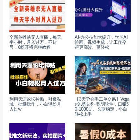
全新英雄杀无人直播，每天
AI-办公技能大提升，学习AI
半小时，月入过万，不封
绘画、视频生成，让工作变
号，0粉开播完整教程
得更高效、更轻松
利用天涯论坛神贴，引爆私
【3天学会手工单交易】Vega
域，批量操作，小白轻松月
s交易技术+聪明软件，日赚5
入过w
0-1000U， 长期稳定，小白
轻松上手