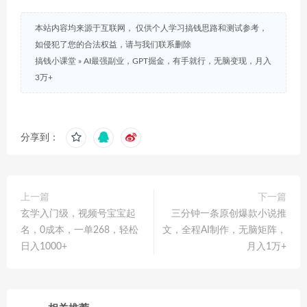
本站内容均来源于互联网， 仅供个人学习搞钱思路和测试参考，
如侵犯了您的合法权益，请与我们联系删除
搞钱小课堂
»
AI最强副业，GPT掘金，有手就行，无脑变现，月入
3万+
分享到：
上一篇
下一篇
玄学入门级，视频号宝宝起
三分钟一条原创爆款小说推
名，0成本，一单268，轻松
文，全程AI制作，无脑矩阵，
日入1000+
月入1万+