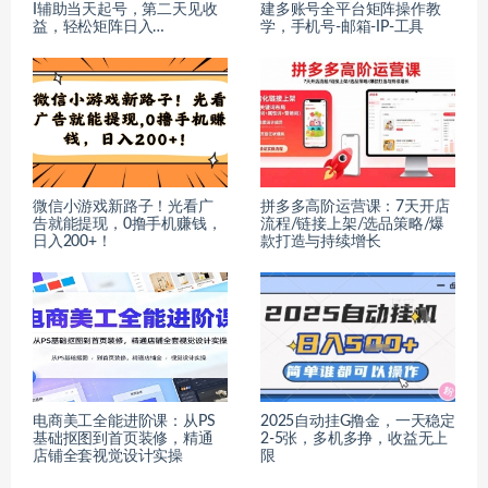
I辅助当天起号，第二天见收
建多账号全平台矩阵操作教
益，轻松矩阵日入…
学，手机号-邮箱-IP-工具
微信小游戏新路子！光看广
拼多多高阶运营课：7天开店
告就能提现，0撸手机赚钱，
流程/链接上架/选品策略/爆
日入200+！
款打造与持续增长
电商美工全能进阶课：从PS
2025自动挂G撸金，一天稳定
基础抠图到首页装修，精通
2-5张，多机多挣，收益无上
店铺全套视觉设计实操
限