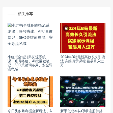
相关推荐
小红书全域矩阵拓流系统
2024年B站最新高效长久引流
课：账号搭建、AI批量做笔
法 实操演示课程 轻易月入过
记，SEO关键词布局、安全导
万
流私域
今日头条暴利掘金新玩法，A
新手低成本从0到1注册并搭