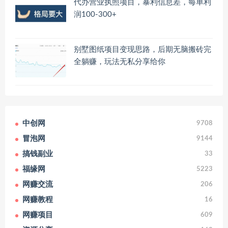
代办营业执照项目，暴利信息差，每单利
润100-300+
别墅图纸项目变现思路，后期无脑搬砖完
全躺赚，玩法无私分享给你
中创网
9708
冒泡网
9144
搞钱副业
33
福缘网
5223
网赚交流
206
网赚教程
16
网赚项目
609