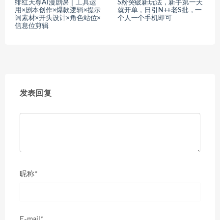
绯红天尊AI漫剧课｜工具运
S粉突破新玩法，新手第一天
用×剧本创作×爆款逻辑×提示
就开单，日引N++老S批，一
词素材×开头设计×角色站位×
个人一个手机即可
信息位剪辑
发表回复
昵称*
E-mail*