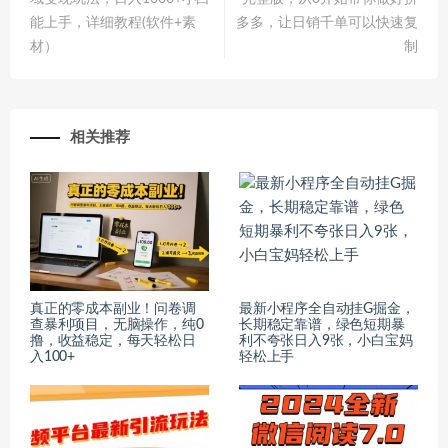
能上手，详细教程(软件+素
多多，让日销千单可以快速复
材）
制
相关推荐
真正的零成本副业！问卷调
最新小程序全自动挂G掘金，
查暴利项目，无脑操作，纯0
长期稳定靠谱，绿色短期暴
撸，收益稳定，每天轻松日
利不夸张日入9张，小白宝妈
入100+
轻松上手