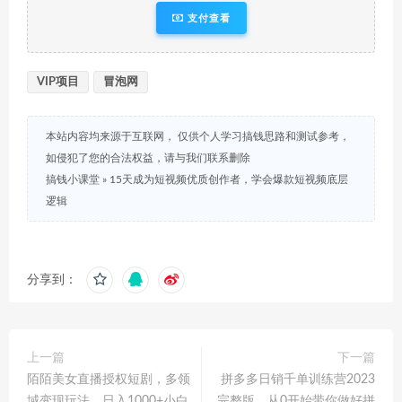
支付查看
VIP项目
冒泡网
本站内容均来源于互联网， 仅供个人学习搞钱思路和测试参考，
如侵犯了您的合法权益，请与我们联系删除
搞钱小课堂
»
15天成为短视频优质创作者，​学会爆款短视频底层
逻辑
分享到：
上一篇
下一篇
陌陌美女直播授权短剧，多领
拼多多日销千单训练营2023
域变现玩法，日入1000+小白
完整版，从0开始带你做好拼