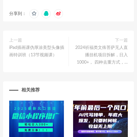
分享到：
上一篇
下一篇
iPad插画课伪厚涂美型头像插
2024祈福类文殊菩萨无人直
画特训班（13节视频课）
播挂机项目拆解，日入
1000+， 四种去重方式，…
相关推荐