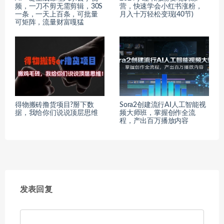
频，一刀不剪无需剪辑，30S
营，快速学会小红书涨粉，
一条，一天上百条，可批量
月入十万轻松变现(40节)
可矩阵，流量财富嘎猛
得物搬砖撸货项目?掰下数
Sora2创建流行AI人工智能视
据，我给你们说说顶层思维
频大师班，掌握创作全流
程，产出百万播放内容
发表回复