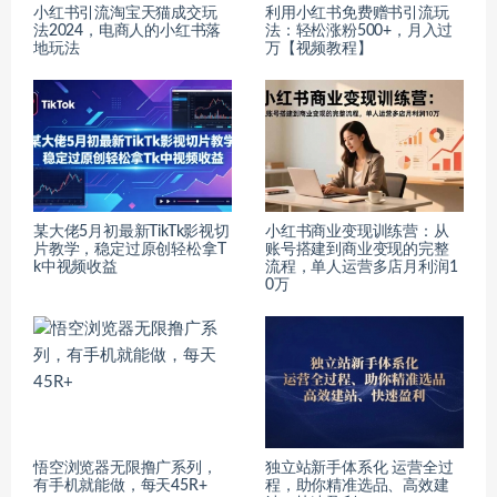
小红书引流淘宝天猫成交玩
利用小红书免费赠书引流玩
法2024，电商人的小红书落
法：轻松涨粉500+，月入过
地玩法
万【视频教程】
某大佬5月初最新TikTk影视切
小红书商业变现训练营：从
片教学，稳定过原创轻松拿T
账号搭建到商业变现的完整
k中视频收益
流程，单人运营多店月利润1
0万
悟空浏览器无限撸广系列，
独立站新手体系化 运营全过
有手机就能做，每天45R+
程，助你精准选品、高效建