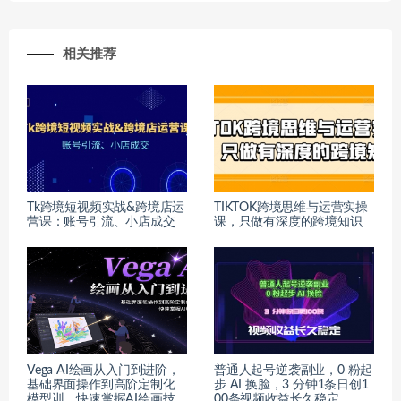
相关推荐
Tk跨境短视频实战&跨境店运
TIKTOK跨境思维与运营实操
营课：账号引流、小店成交
课，只做有深度的跨境知识
Vega AI绘画从入门到进阶，
普通人起号逆袭副业，0 粉起
基础界面操作到高阶定制化
步 AI 换脸，3 分钟1条日创1
模型训，快速掌握AI绘画技
00条视频收益长久稳定