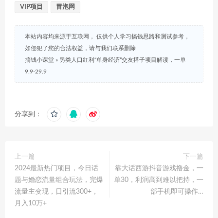
VIP项目
冒泡网
本站内容均来源于互联网， 仅供个人学习搞钱思路和测试参考，
如侵犯了您的合法权益，请与我们联系删除
搞钱小课堂
»
另类人口红利“单身经济”交友搭子项目解读，一单
9.9-29.9
分享到：
上一篇
下一篇
2024最新热门项目，今日话
靠大话西游抖音游戏撸金，一
题与婚恋流量组合玩法，完爆
单30，利润高到难以把持，一
流量主变现，日引流300+，
部手机即可操作…
月入10万+