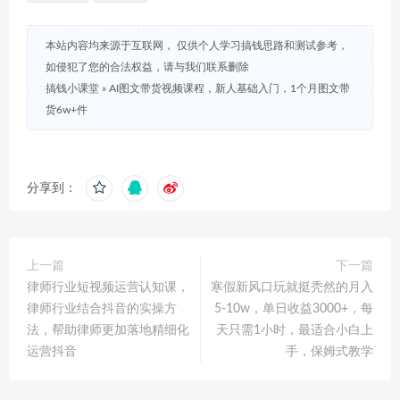
本站内容均来源于互联网， 仅供个人学习搞钱思路和测试参考，
如侵犯了您的合法权益，请与我们联系删除
搞钱小课堂
»
AI图文带货视频课程，新人基础入门，1个月图文带
货6w+件
分享到：
上一篇
下一篇
律师行业短视频运营认知课，
寒假新风口玩就挺秃然的月入
律师行业结合抖音的实操方
5-10w，单日收益3000+，每
法，帮助律师更加落地精细化
天只需1小时，最适合小白上
运营抖音
手，保姆式教学