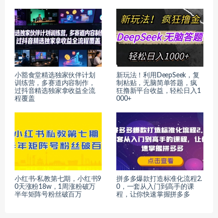
小豁食堂精选独家伙伴计划
新玩法！利用DeepSeek，复
训练营，多赛道内容制作，
制粘贴，无脑简单答题，疯
过抖音精选独家拿收益全流
狂撸新平台收益，轻松日入1
程覆盖
000+
小红书-私教第七期，小红书9
拼多多爆款打造标准化流程2.
0天涨粉18w，1周涨粉破万
0，一套从入门到高手的课
半年矩阵号粉丝破百万
程，让你快速掌握拼多多