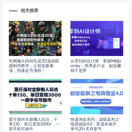
相关推荐
外网爆火的AI生成3D漫画视
从零到AI设计师：掌握Midjo
频制作教学，让你流量暴
urney，跨界多行业，副业赚
涨，快速起号涨粉！
钱不是梦
蛋仔派对全新懒人玩法，十
快递淘金系列；超级返利之
单150，单日变现3000+，一
电商掘金4.0，零成本操作，
部手机可操作
单号20+支持多号