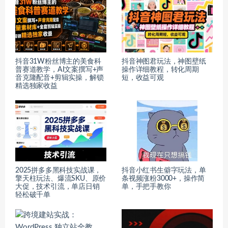
抖音31W粉丝博主的美食科
抖音神图君玩法，神图壁纸
普赛道教学，AI文案撰写+声
操作详细教程，转化周期
音克隆配音+剪辑实操，解锁
短，收益可观
精选独家收益
2025拼多多黑科技实战课，
抖音小红书生僻字玩法，单
擎天柱玩法、爆流SKU、原价
条视频涨粉3000+，操作简
大促，技术引流，单店日销
单，手把手教你
轻松破千单