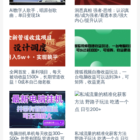
AI数字人歌手，唱原创歌
洞悉真相 强者-思维：认识真
曲，单日变现1k
相/成为强者/看透本质/强大
内心/提升认识
全网首发，暴利项目，每天
搜狐视频自撸收益玩法，一
被动收益1500+，长期管道收
台电脑收益可以达到3k+，可
益！0成本自己做老板
矩阵，收益更高
电脑挂机单机每天收益300—
私域流量的精准化获客方法
500+ 并带有团队管道收益 可
野路子玩法 吃透一个点 日引