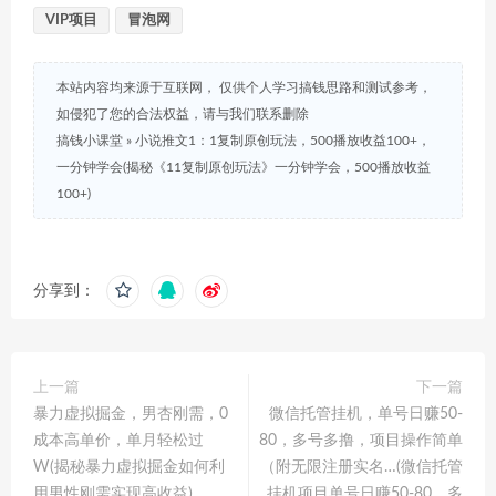
VIP项目
冒泡网
本站内容均来源于互联网， 仅供个人学习搞钱思路和测试参考，
如侵犯了您的合法权益，请与我们联系删除
搞钱小课堂
»
小说推文1：1复制原创玩法，500播放收益100+，
一分钟学会(揭秘《11复制原创玩法》一分钟学会，500播放收益
100+)
分享到：
上一篇
下一篇
暴力虚拟掘金，男杏刚需，0
微信托管挂机，单号日赚50-
成本高单价，单月轻松过
80，多号多撸，项目操作简单
W(揭秘暴力虚拟掘金如何利
（附无限注册实名…(微信托管
用男性刚需实现高收益)
挂机项目单号日赚50-80，多