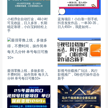
小程序全自动打金，48小时
蓝海项目！小白靠一部手机
可见收益，日入多张，长期
抖音发发作品，一单30-35，
稳定靠谱，小白宝妈轻松上
日入450+，我是如何…
手
最强零撸上线，多做多得，
影视号挂载推广玩法，风行
不费时间，操作简单 每天几
影视推广，0粉也可操作适合
分钟 单号每日可撸10+
新手