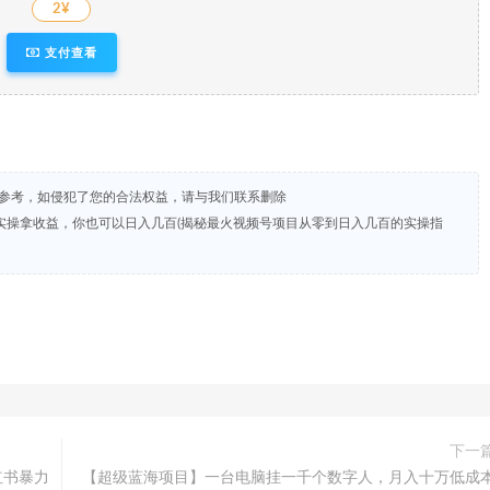
2¥
支付查看
试参考，如侵犯了您的合法权益，请与我们联系删除
实操拿收益，你也可以日入几百(揭秘最火视频号项目从零到日入几百的实操指
下一
红书暴力
【超级蓝海项目】一台电脑挂一千个数字人，月入十万低成