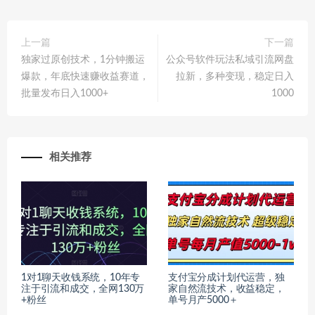
上一篇
下一篇
独家过原创技术，1分钟搬运
公众号软件玩法私域引流网盘
爆款，年底快速赚收益赛道，
拉新，多种变现，稳定日入
批量发布日入1000+
1000
相关推荐
1对1聊天收钱系统，10年专
支付宝分成计划代运营，独
注于引流和成交，全网130万
家自然流技术，收益稳定，
+粉丝
单号月产5000＋