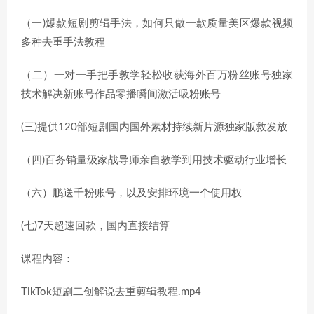
（一)爆款短剧剪辑手法，如何只做一款质量美区爆款视频
多种去重手法教程
（二）一对一手把手教学轻松收获海外百万粉丝账号独家
技术解决新账号作品零播瞬间激活吸粉账号
(三)提供120部短剧国内国外素材持续新片源独家版救发放
（四)百务销量级家战导师亲自教学到用技术驱动行业增长
（六）鹏送千粉账号，以及安排环境一个使用权
(七)7天超速回款，国内直接结算
课程内容：
TikTok短剧二创解说去重剪辑教程.mp4