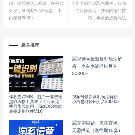
AI一键原创热点视频，多平台
全新升级的OZON课程，超强
分发，500播放200收益，小
的实操落地，独创的选品技
白稳赚8000+
巧，丰富的进阶玩法
相关推荐
体积仅70MB，图片一键智能
视频号最新暴利玩法解析，
提取表格工具来了！完全免
小白也能轻松月入30000+
费且离线使用，FastOCR智能
表格识别软件V1.0