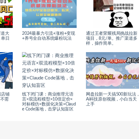
赛道大
2024最暴力引流+涨粉+变现
通过王者荣耀残局挑战拉新
，单日
+养号全自动系统爆粉玩法
项目，8元/单。推广渠道多
样，操作简单。
拟店铺
线下闭门课：商业推理元语
网盘拉新一天搞500新玩法
，不需
言×双流程模型×10倍定价×
Ai科技原创视频，小白当天
对标模仿×数据化决策×Claud
上手
e Code落地，击穿认知盲区