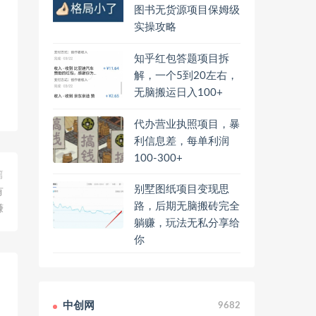
图书无货源项目保姆级
实操攻略
知乎红包答题项目拆
解，一个5到20左右，
无脑搬运日入100+
代办营业执照项目，暴
利信息差，每单利润
100-300+
篇
别墅图纸项目变现思
有
路，后期无脑搬砖完全
赚
躺赚，玩法无私分享给
你
中创网
9682