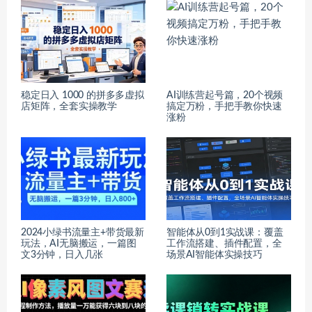
稳定日入 1000 的拼多多虚拟
AI训练营起号篇，20个视频
店矩阵，全套实操教学
搞定万粉，手把手教你快速
涨粉
2024小绿书流量主+带货最新
智能体从0到1实战课：覆盖
玩法，AI无脑搬运，一篇图
工作流搭建、插件配置，全
文3分钟，日入几张
场景AI智能体实操技巧