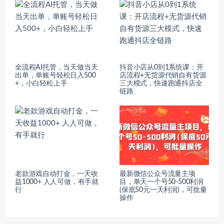
全流程AI托管，当天做当天
抖音小店从0到1系统课：开
出单，单账号轻松日入500
店流程+无货源代销自有货源
+，小白轻松上手
三大模式，快速跑通抖店全
链路
老款游戏自动打金，一天收
最新微信公众号流量主项
益1000+ 人人可做，有手就
目，单天一个号50-500利润
行
(保底50元一天利润)，可批量
操作