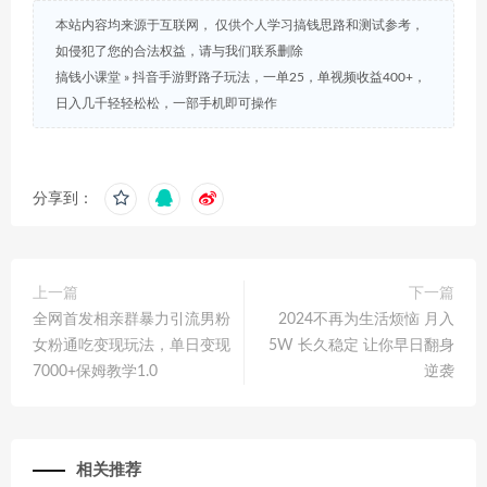
本站内容均来源于互联网， 仅供个人学习搞钱思路和测试参考，
如侵犯了您的合法权益，请与我们联系删除
搞钱小课堂
»
抖音手游野路子玩法，一单25，单视频收益400+，
日入几千轻轻松松，一部手机即可操作
分享到：
上一篇
下一篇
全网首发相亲群暴力引流男粉
2024不再为生活烦恼 月入
女粉通吃变现玩法，单日变现
5W 长久稳定 让你早日翻身
7000+保姆教学1.0
逆袭
相关推荐