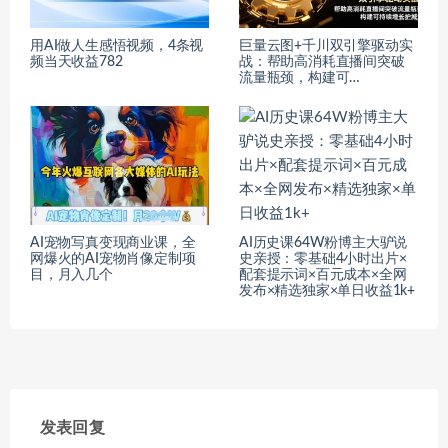
用AI做人生感悟视频，4条视
巨量云图+千川双引擎驱动实
频当天收益782
战：帮助高消耗直播间突破
流量瓶颈，构建可…
AI宠物写真变现商业课，全
AI历史课64W粉博主大驴说
网爆火的AI宠物肖像定制项
史亲授：零基础4小时出片×
目，月入几个
配套提示词×百元成本×全网
发布×精选独家×单日收益1k+
发表回复