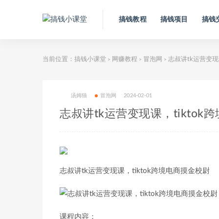
搞钱教程
搞钱项目
搞钱
当前位置：
搞钱小课堂
网赚教程
冒泡网
志叔讲tk运营变现
>
>
>
汤姆猫
冒泡网
2024-02-01
志叔讲tk运营变现课，tikto
志叔讲tk运营变现课，tiktok跨境电商摸金校尉
课程内容：