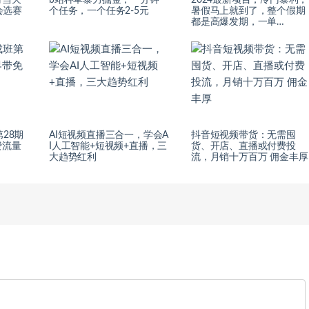
时当天
b站种草暴力掘金，一分钟一
2024最新项目，冷门暴利，
会选赛
个任务，一个任务2-5元
暑假马上就到了，整个假期
都是高爆发期，一单…
28期
AI短视频直播三合一，学会A
抖音短视频带货：无需囤
费流量
I人工智能+短视频+直播，三
货、开店、直播或付费投
大趋势红利
流，月销十万百万 佣金丰厚