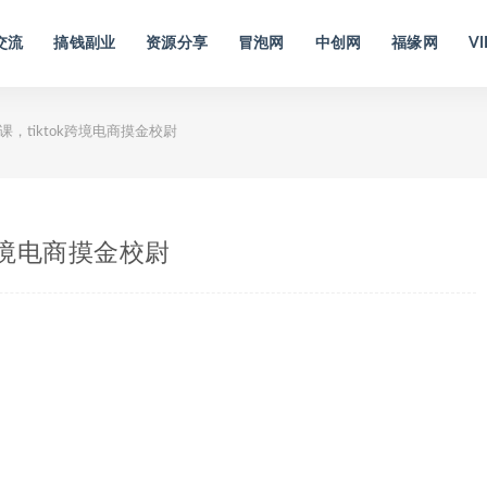
交流
搞钱副业
资源分享
冒泡网
中创网
福缘网
VI
课，tiktok跨境电商摸金校尉
k跨境电商摸金校尉