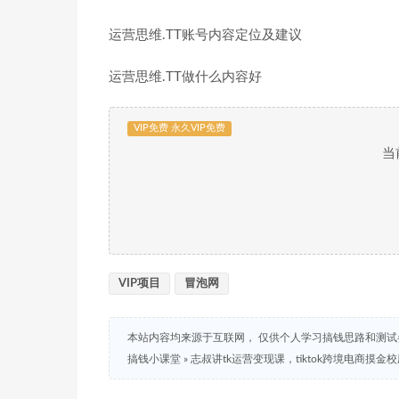
运营思维.TT账号内容定位及建议
运营思维.TT做什么内容好
VIP免费 永久VIP免费
当
VIP项目
冒泡网
本站内容均来源于互联网， 仅供个人学习搞钱思路和测
搞钱小课堂
»
志叔讲tk运营变现课，tiktok跨境电商摸金