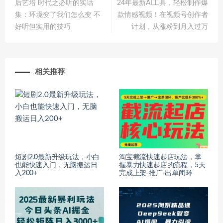
后艺培 时代之必听的实话
24年最新AI工具，轻松制作爆
集：环境变了我们怎么变 不
款情感视频！在视频号创作者
好听但实用的技巧
计划，从涨粉到月入过万
相关推荐
短剧2.0最新升级玩法，小白
淘宝截流快速起店玩法，掌
也能快速入门，无脑搬运日
握暴力快速起店的流程，5天
入200+
完成上架-推广-出单闭环