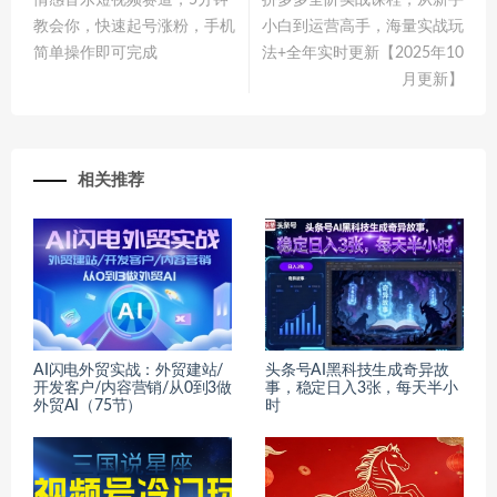
情感音乐短视频赛道，5分钟
拼多多全阶实战课程，从新手
教会你，快速起号涨粉，手机
小白到运营高手，海量实战玩
简单操作即可完成
法+全年实时更新【2025年10
月更新】
相关推荐
AI闪电外贸实战：外贸建站/
头条号AI黑科技生成奇异故
开发客户/内容营销/从0到3做
事，稳定日入3张，每天半小
外贸AI（75节）
时