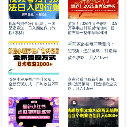
视频号掘金冷门玩法，三国
贺岁！2026生肖全解析，3.5
星座赛道，日入四位数（教
万字事业财富感情指南，提
程+素材）
前布局一整年顺顺利利
微信小程序撸广告升级版，
商家必看电商新蓝海：短视
全新变现方式，日均收益200
频+选品策略，打造爆款全攻
0+
略，月入10w+