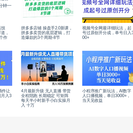
运技
拼多多店铺 操盘手2.0新课，
视频号全网最详细玩法，起
赛道，
拼多多卖货的底层逻辑，打
号过原创开分成，单号日入
个作
造爆款的3个周期-8节
00+
0插件让
4月最新升级 无人直播 带货
小程序推广新玩法，AI数字
月入3
全程陪跑 长期稳定 可矩阵
人口播视频，单日3000+，
每天半小时新手小白实操月
当天见收益
入 十万