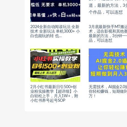
2024全新自动阅读玩法 全新
3月底最新快手MT搬
技术 全新玩法 单机3000+ 小
术，适合影视和其他
白也能玩的转 也…
最新的方法，3分钟一
品，可以连怼
2月小红书最新日引500+创
无需技术，AI掘金2.
业粉实操教学【超详细】小
你轻松赚钱，短期做到
白轻松上手，月入1W+，附
万！
小红书养号起号SOP