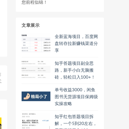
您前程似锦！
文章展示
全新蓝海项目，百度网
盘转存拉新赚钱渠道分
享
知乎答题项目副业思
路，新手小白无脑搬
篇
砖，轻松日入100+！
式
单号收益3000，闲鱼
图书无货源项目保姆级
实操攻略
知乎红包答题项目拆
解，一个5到20左右，