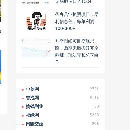
无脑搬运日入100+
代办营业执照项目，暴
利信息差，每单利润
100-300+
3
别墅图纸项目变现思
路，后期无脑搬砖完全
躺赚，玩法无私分享给
你
中创网
9721
冒泡网
9165
搞钱副业
33
福缘网
5233
网赚交流
206