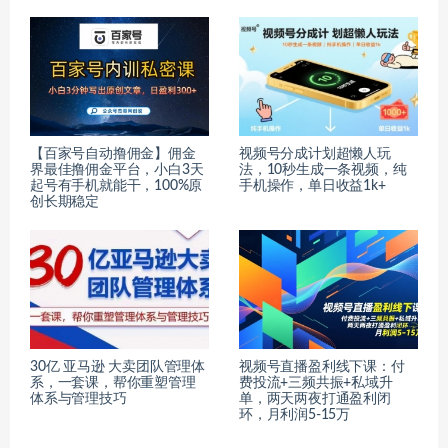
【百家号自动撸佣金】佣金
视频号分成计划超懒人玩
界最佳撸佣金平台，小白3天
法，10秒生成一条视频，纯
起号有手机就能干，100%原
手机操作，单日收益1k+
创长期稳定
30亿 亚马逊 大卖团队管理体
视频号直播盈利线下课：付
系，一套课，帮你重塑管理
费投流+三频共振+私域升
体系与管理技巧
单，两天两夜打通盈利闭
环，月利润5-15万