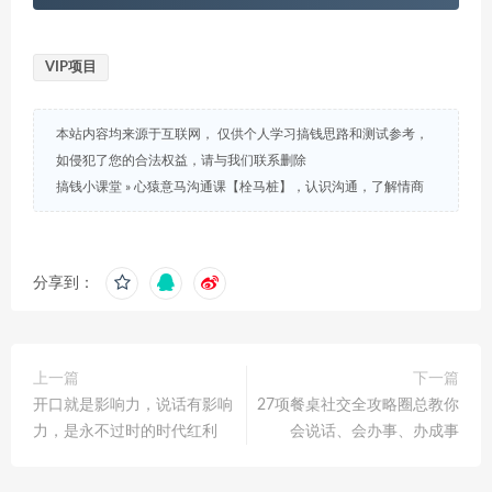
VIP项目
本站内容均来源于互联网， 仅供个人学习搞钱思路和测试参考，
如侵犯了您的合法权益，请与我们联系删除
搞钱小课堂
»
心猿意马沟通课【栓马桩】，认识沟通，了解情商
分享到：
上一篇
下一篇
开口就是影响力，说话有影响
27项餐桌社交全攻略圈总教你
力，是永不过时的时代红利
会说话、会办事、办成事