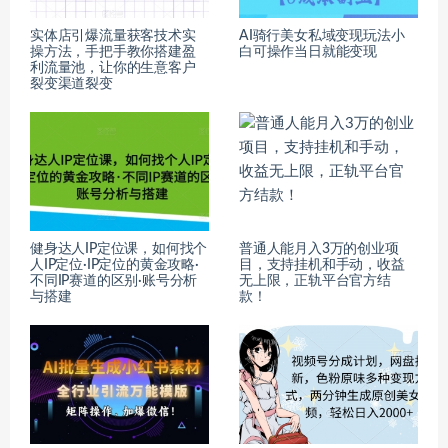
实体店引爆流量获客技术实
AI骑行美女私域变现玩法小
操方法，手把手教你搭建盈
白可操作当日就能变现
利流量池，让你的生意客户
裂变渠道裂变
健身达人IP定位课，如何找个
普通人能月入3万的创业项
人IP定位·IP定位的黄金攻略·
目，支持挂机和手动，收益
不同IP赛道的区别·账号分析
无上限，正轨平台官方结
与搭建
款！